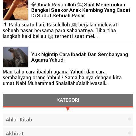
💎 Kisah Rasululloh ﷺ Saat Menemukan
Bangkai Seekor Anak Kambing Yang Cacat
Di Sudut Sebuah Pasar
🌴 Pada suatu hari, Rasululloh ﷺ berjalan melewati
sebuah pasar bersama para sahabatnya. Tiba-tiba
langkah kaki beliau ﷺ terhenti saat mel...
Yuk Ngintip Cara Ibadah Dan Sembahyang
Agama Yahudi
Mau tahu cara ibadah agama Yahudi dan cara
sembahyang orang Yahudi? Sama halnya dengan kita
umat Nabi Muhammad Shalallahu'alaihiwasall...
KATEGORI
Ahlul-Kitab
Akhirat