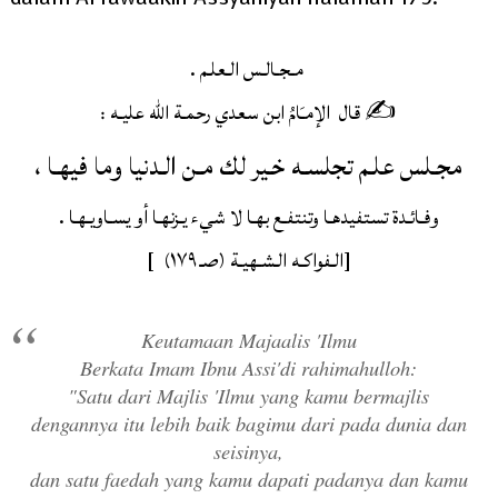
مـجـالـس الـعلـم .
✍ ️قال الإمـَامُ ابن سعدي رحمـة الله عليـه :
مجـلس علـم تجلسـه خـير لك مـن الـدنيا وما فيهـا ،
وفـائـدة تستفيدهـا وتنتفـع بهـا لا شيء يـزنهـا أو يسـاويـهـا .
[الـفواكـه الـشـهيـة (صـ ١٧٩) ]
Keutamaan Majaalis 'Ilmu
Berkata Imam Ibnu Assi'di rahimahulloh:
"Satu dari Majlis 'Ilmu yang kamu bermajlis
dengannya itu lebih baik bagimu dari pada dunia dan
seisinya,
dan satu faedah yang kamu dapati padanya dan kamu