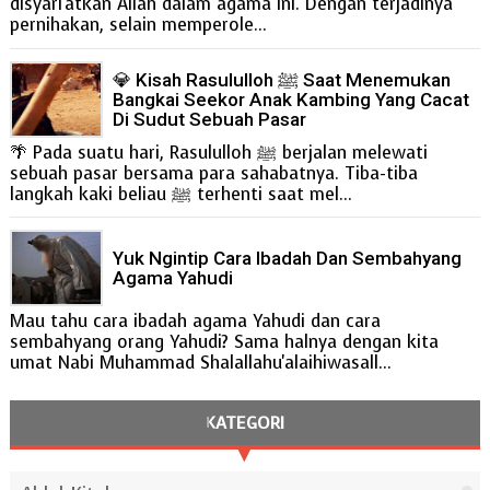
disyari'atkan Allah dalam agama ini. Dengan terjadinya
pernihakan, selain memperole...
💎 Kisah Rasululloh ﷺ Saat Menemukan
Bangkai Seekor Anak Kambing Yang Cacat
Di Sudut Sebuah Pasar
🌴 Pada suatu hari, Rasululloh ﷺ berjalan melewati
sebuah pasar bersama para sahabatnya. Tiba-tiba
langkah kaki beliau ﷺ terhenti saat mel...
Yuk Ngintip Cara Ibadah Dan Sembahyang
Agama Yahudi
Mau tahu cara ibadah agama Yahudi dan cara
sembahyang orang Yahudi? Sama halnya dengan kita
umat Nabi Muhammad Shalallahu'alaihiwasall...
KATEGORI