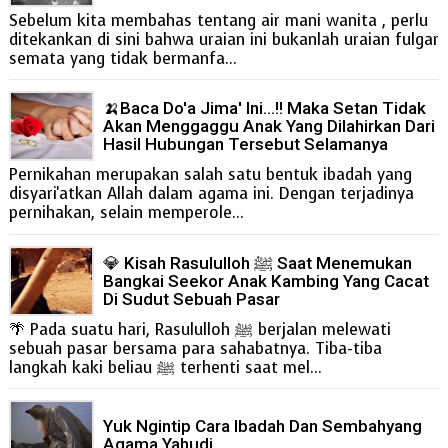
Sebelum kita membahas tentang air mani wanita , perlu
ditekankan di sini bahwa uraian ini bukanlah uraian fulgar
semata yang tidak bermanfa...
🍌Baca Do'a Jima' Ini...!! Maka Setan Tidak
Akan Menggaggu Anak Yang Dilahirkan Dari
Hasil Hubungan Tersebut Selamanya
Pernikahan merupakan salah satu bentuk ibadah yang
disyari'atkan Allah dalam agama ini. Dengan terjadinya
pernihakan, selain memperole...
💎 Kisah Rasululloh ﷺ Saat Menemukan
Bangkai Seekor Anak Kambing Yang Cacat
Di Sudut Sebuah Pasar
🌴 Pada suatu hari, Rasululloh ﷺ berjalan melewati
sebuah pasar bersama para sahabatnya. Tiba-tiba
langkah kaki beliau ﷺ terhenti saat mel...
Yuk Ngintip Cara Ibadah Dan Sembahyang
Agama Yahudi